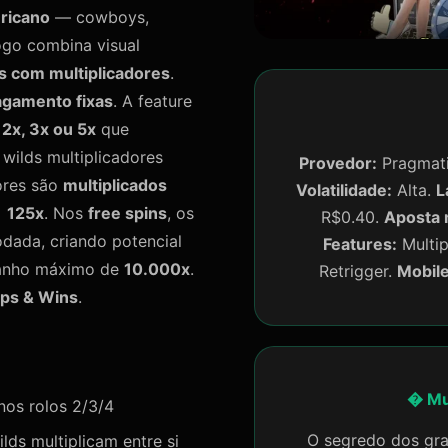
ricano
— cowboys,
ogo combina visual
ds com multiplicadores
.
agamento fixas
. A feature
e
2x, 3x ou 5x
que
 wilds multiplicadores
Provedor:
Pragmati
ores são
multiplicados
Volatilidade:
Alta.
L
=
125x
. Nos
free spins
, os
R$0.40.
Aposta 
odada, criando potencial
Features:
Multip
ganho máximo de
10.000x
.
Retrigger.
Mobile
ps & Wins
.
� Mu
os rolos 2/3/4
O segredo dos gr
lds multiplicam entre si