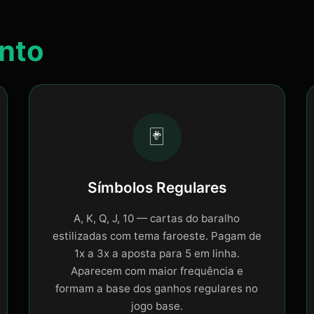
nto
🃏
Símbolos Regulares
A, K, Q, J, 10 — cartas do baralho
estilizadas com tema faroeste. Pagam de
1x a 3x a aposta para 5 em linha.
Aparecem com maior frequência e
formam a base dos ganhos regulares no
jogo base.