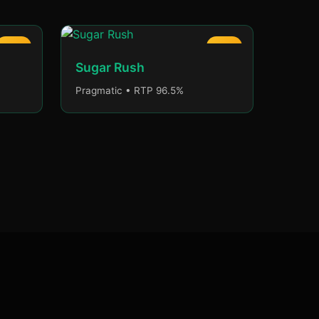
HOT
HOT
Sugar Rush
Pragmatic • RTP 96.5%