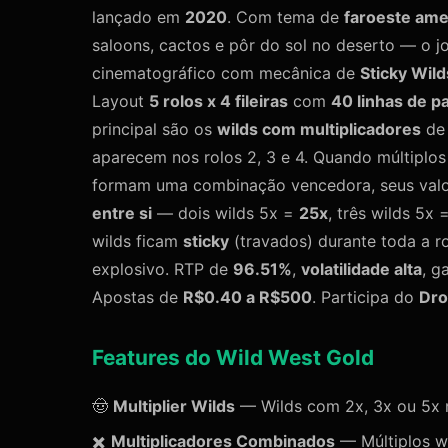
lançado em
2020
. Com tema de
faroeste ame
saloons, cactos e pôr do sol no deserto — o j
cinematográfico com mecânica de
Sticky Wil
Layout
5 rolos x 4 fileiras
com
40 linhas de p
principal são os
wilds com multiplicadores
d
aparecem nos rolos 2, 3 e 4. Quando múltiplos
formam uma combinação vencedora, seus val
entre si
— dois wilds 5x =
25x
, três wilds 5x 
wilds ficam
sticky
(travados) durante toda a r
explosivo. RTP de
96.51%
,
volatilidade alta
, 
Apostas de
R$0.40 a R$500
. Participa do
Dro
Features do Wild West Gold
🤠
Multiplier Wilds
— Wilds com 2x, 3x ou 5x n
✖️
Multiplicadores Combinados
— Múltiplos wi