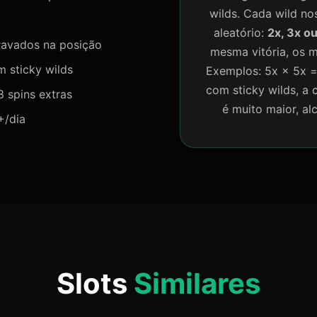
wilds. Cada wild no
aleatório:
2x, 3x o
travados na posição
mesma vitória, os m
m sticky wilds
Exemplos: 5x × 5x 
com sticky wilds, a 
 spins extras
é muito maior, a
+/dia
Slots
Similares