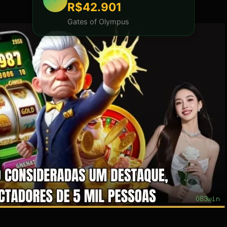
R$42.901
Gates of Olympus