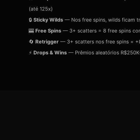
(até 125x)
🔒
Sticky Wilds
— Nos free spins, wilds ficam 
🎰
Free Spins
— 3+ scatters = 8 free spins co
🔄
Retrigger
— 3+ scatters nos free spins = +8
⚡
Drops & Wins
— Prêmios aleatórios R$250K