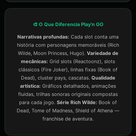
🎨 O Que Diferencia Play'n GO
Narrativas profundas:
Cada slot conta uma
história com personagens memoráveis (Rich
Wilde, Moon Princess, Hugo).
Variedade de
mecânicas:
Grid slots (Reactoonz), slots
clássicos (Fire Joker), linhas fixas (Book of
Dead), cluster pays, cascatas.
Qualidade
artística:
Gráficos detalhados, animações
fluidas, trilhas sonoras originais compostas
para cada jogo.
Série Rich Wilde:
Book of
Dead, Tome of Madness, Shield of Athena —
franchise de aventura.