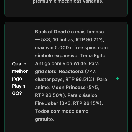
premium e mecânicas variadas.
Book of Dead
é o mais famoso
— 5x3, 10 linhas, RTP 96.21%,
max win 5.000x, free spins com
símbolo expansivo. Tema Egito
Antigo com Rich Wilde. Para
Qual o
melhor
grid slots:
Reactoonz
(7x7,
jogo
cluster pays, RTP 96.51%). Para
Play'n
anime:
Moon Princess
(5x5,
GO?
RTP 96.50%). Para clássico:
Fire Joker
(3x3, RTP 96.15%).
Todos com modo demo
gratuito.