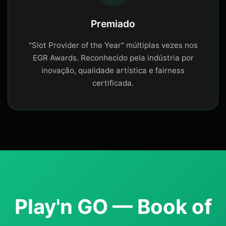
Premiado
"Slot Provider of the Year" múltiplas vezes nos
EGR Awards. Reconhecido pela indústria por
inovação, qualidade artística e fairness
certificada.
Play'n GO — Book of