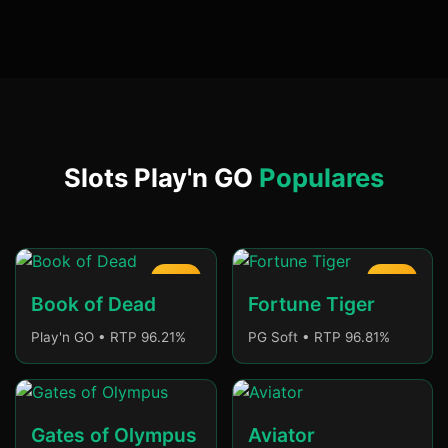
Slots Play'n GO
Populares
HOT
HOT
Book of Dead
Fortune Tiger
Play'n GO • RTP 96.21%
PG Soft • RTP 96.81%
Gates of Olympus
Aviator