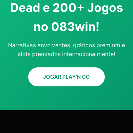
Dead e 200+ Jogos
no 083win!
Narrativas envolventes, gráficos premium e
slots premiados internacionalmente!
JOGAR PLAY'N GO