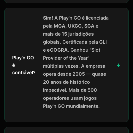
Sim!
A Play'n GO é licenciada
pela
MGA
,
UKGC
,
SGA
e
mais de
15 jurisdições
globais. Certificada pela
GLI
e
eCOGRA
. Ganhou "Slot
Play'n GO
Provider of the Year"
é
múltiplas vezes. A empresa
confiável?
opera desde 2005 — quase
20 anos de histórico
impecável. Mais de 500
operadores usam jogos
Play'n GO mundialmente.