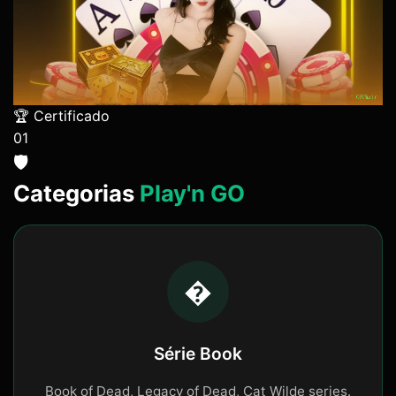
🏆 Certificado
01
🛡️
Categorias
Play'n GO
�
Série Book
Book of Dead, Legacy of Dead, Cat Wilde series.