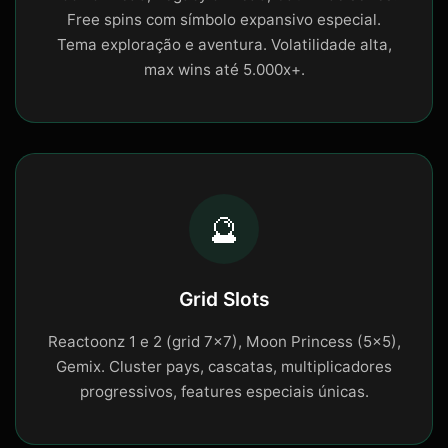
Free spins com símbolo expansivo especial.
Tema exploração e aventura. Volatilidade alta,
max wins até 5.000x+.
🔮
Grid Slots
Reactoonz 1 e 2 (grid 7x7), Moon Princess (5x5),
Gemix. Cluster pays, cascatas, multiplicadores
progressivos, features especiais únicas.