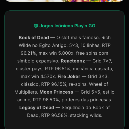
📖 Jogos Icônicos Play'n GO
Book of Dead
— O slot mais famoso. Rich
Wilde no Egito Antigo. 5x3, 10 linhas, RTP
96.21%, max win 5.000x, free spins com
símbolo expansivo.
Reactoonz
— Grid 7x7,
cluster pays, RTP 96.51%, mecânica cascata,
max win 4.570x.
Fire Joker
— Grid 3x3,
clássico, RTP 96.15%, re-spins, Wheel of
Multipliers.
Moon Princess
— Grid 5x5, estilo
anime, RTP 96.50%, poderes das princesas.
Legacy of Dead
— Sequência do Book of
Dead, RTP 96.58%, stacking wilds.