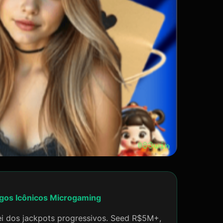
ogos Icônicos Microgaming
i dos jackpots progressivos. Seed R$5M+,