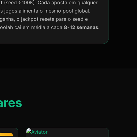
t
(seed €100K). Cada aposta em qualquer
s jogos alimenta o mesmo pool global.
anha, o jackpot reseta para o seed e
oolah cai em média a cada
8-12 semanas
.
ares