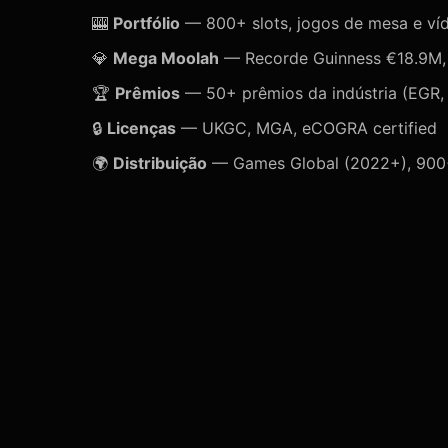
🎰
Portfólio
— 800+ slots, jogos de mesa e ví
💎
Mega Moolah
— Recorde Guinness €18.9M
🏆
Prêmios
— 50+ prêmios da indústria (EGR,
🔒
Licenças
— UKGC, MGA, eCOGRA certified
🌍
Distribuição
— Games Global (2022+), 900