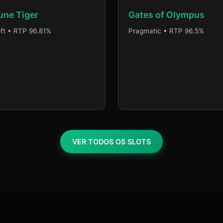
HOT
une Tiger
Gates of Olympus
ft • RTP 96.81%
Pragmatic • RTP 96.5%
VER TODOS OS SLOTS