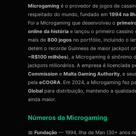
Microgaming
é o provedor de jogos de cassino
respeitado do mundo, fundado em
1994 na Il
Foi a Microgaming que desenvolveu o
primeir
online da história
e lançou o primeiro cassino 
mais de
800 jogos
no portfólio, incluindo o l
detém o recorde Guinness de maior jackpot on
~R$100 milhões
), a Microgaming é sinônimo 
jackpots milionários. A empresa é licenciada p
Commission
e
Malta Gaming Authority
, e seu
pela
eCOGRA
. Em 2024, a Microgaming fez p
Global
para distribuição, mantendo a qualida
ainda maior.
Números da Microgaming
📅
Fundação
— 1994, Ilha de Man (30+ anos n