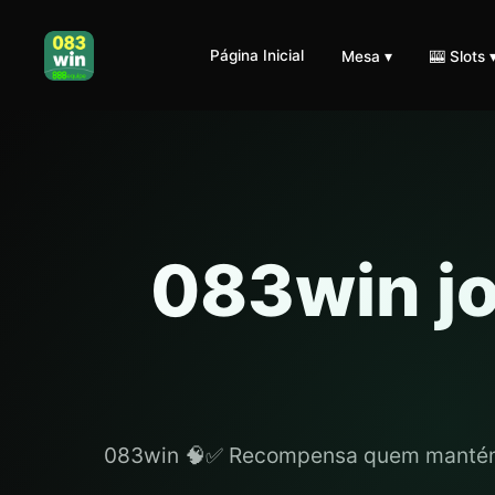
Página Inicial
Mesa ▾
🎰 Slots 
083win jo
083win 🧠✅ Recompensa quem mantém di