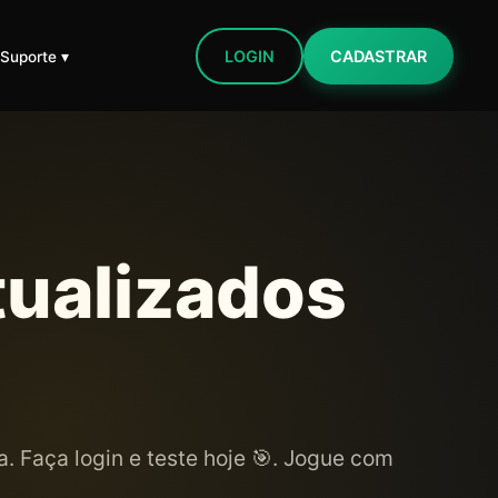
LOGIN
CADASTRAR
 Suporte ▾
tualizados
Faça login e teste hoje 🎯. Jogue com