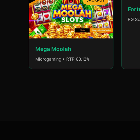
JACKPOT
Fort
PG So
Mega Moolah
Microgaming • RTP 88.12%