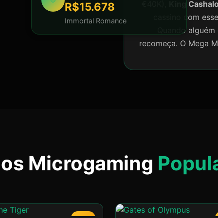
€40K),
King Cashalo
R$15.678
cassino com esse
Immortal Romance
Quando alguém g
recomeça. O Mega M
os Microgaming
Popul