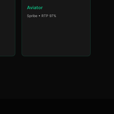
HOT
Aviator
Spribe • RTP 97%