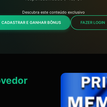
Descubra este conteúdo exclusivo
CADASTRAR E GANHAR BÔNUS
FAZER LOGIN
ovedor