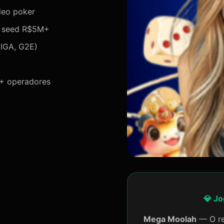
deo poker
, seed R$5M+
 IGA, G2E)
+ operadores
💎 J
Mega Moolah
— O re