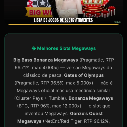
� Melhores Slots Megaways
Big Bass Bonanza Megaways
(Pragmatic, RTP
96.71%, max 4.000x) — versão Megaways do
clássico de pesca.
Gates of Olympus
(Pragmatic, RTP 96.5%, max 5.000x) — não é
Megaways oficial mas usa mecânica similar
(Cluster Pays + Tumble).
Bonanza Megaways
(BTG, RTP 96%, max 12.000x) — o slot que
inventou Megaways.
Gonzo's Quest
Megaways
(NetEnt/Red Tiger, RTP 96.12%,