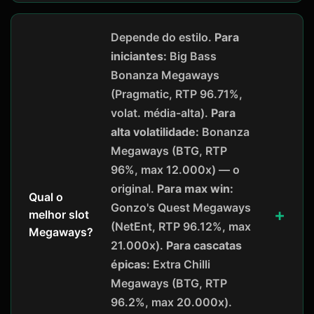
Depende do estilo.
Para
iniciantes:
Big Bass
Bonanza Megaways
(Pragmatic, RTP 96.71%,
volat. média-alta).
Para
alta volatilidade:
Bonanza
Megaways (BTG, RTP
96%, max 12.000x) — o
original.
Para max win:
Qual o
Gonzo's Quest Megaways
melhor slot
(NetEnt, RTP 96.12%, max
Megaways?
21.000x).
Para cascatas
épicas:
Extra Chilli
Megaways (BTG, RTP
96.2%, max 20.000x).