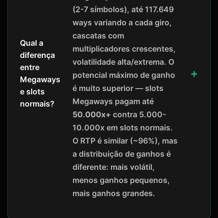
(2-7 símbolos), até 117.649
ways variando a cada giro,
cascatas com
Qual a
multiplicadores crescentes,
diferença
volatilidade alta/extrema. O
entre
potencial máximo de ganho
Megaways
é muito superior — slots
e slots
Megaways pagam até
normais?
50.000x+
contra 5.000-
10.000x em slots normais.
O RTP é similar (~96%), mas
a distribuição de ganhos é
diferente: mais volátil,
menos ganhos pequenos,
mais ganhos grandes.