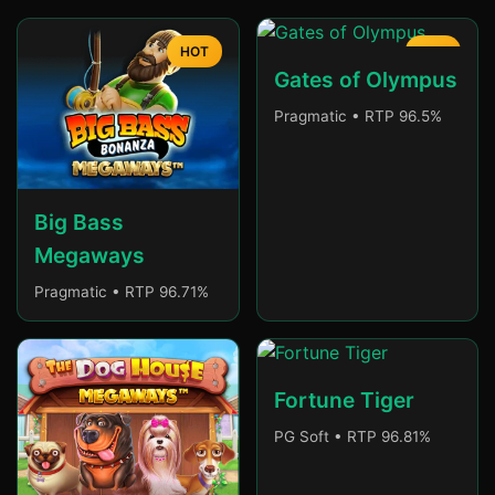
HOT
HOT
Gates of Olympus
Pragmatic • RTP 96.5%
Big Bass
Megaways
Pragmatic • RTP 96.71%
Fortune Tiger
PG Soft • RTP 96.81%