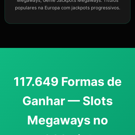
Megaways, Genie Jackpots Megaways. Títulos
populares na Europa com jackpots progressivos.
117.649 Formas de
Ganhar — Slots
Megaways no