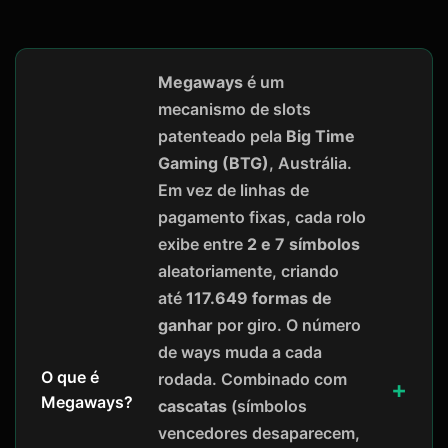
Megaways
é um
mecanismo de slots
patenteado pela
Big Time
Gaming (BTG)
, Austrália.
Em vez de linhas de
pagamento fixas, cada rolo
exibe entre
2 e 7 símbolos
aleatoriamente, criando
até
117.649 formas de
ganhar
por giro. O número
de ways muda a cada
O que é
rodada. Combinado com
Megaways?
cascatas
(símbolos
vencedores desaparecem,