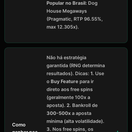
Popular no Brasil:
Dog
House Megaways
(Pragmatic, RTP 96.55%,
max 12.305x).
Não há estratégia
garantida (RNG determina
resultados). Dicas:
1.
Use
o
Buy Feature
para ir
direto aos free spins
(geralmente 100x a
aposta).
2.
Bankroll de
300-500x
a aposta
mínima (alta volatilidade).
Como
3.
Nos free spins, os