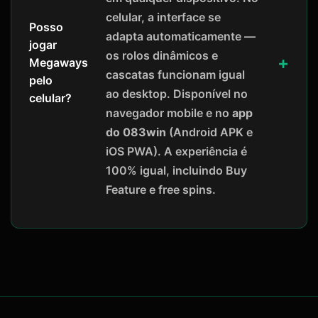
celular, a interface se
Posso
adapta automaticamente —
jogar
os rolos dinâmicos e
Megaways
cascatas funcionam igual
pelo
ao desktop. Disponível no
celular?
navegador mobile e no
app
do 083win
(Android APK e
iOS PWA). A experiência é
100% igual, incluindo Buy
Feature e free spins.