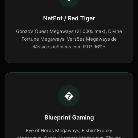
NetEnt / Red Tiger
Gonzo's Quest Megaways (21.000x max), Divine
Fortune Megaways. Versões Megaways de
clássicos icônicos com RTP 96%+.
�
Blueprint Gaming
Eye of Horus Megaways, Fishin' Frenzy