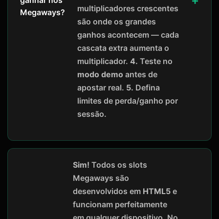
ganhar nos
multiplicadores crescentes
Megaways?
são onde os grandes
ganhos acontecem — cada
cascata extra aumenta o
multiplicador.
4.
Teste no
modo demo
antes de
apostar real.
5.
Defina
limites de perda/ganho por
sessão.
Sim!
Todos os slots
Megaways são
desenvolvidos em
HTML5
e
funcionam perfeitamente
em qualquer dispositivo. No