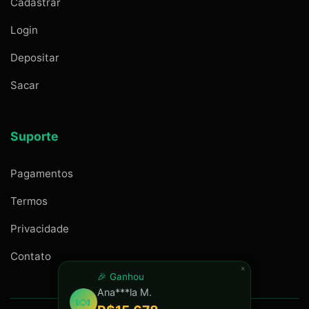
Cadastrar
Login
Depositar
Sacar
Suporte
Pagamentos
Termos
Privacidade
Contato
×
🎉 Ganhou
Ana***la M.
🍬