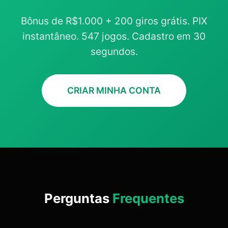
Bônus de R$1.000 + 200 giros grátis. PIX
instantâneo. 547 jogos. Cadastro em 30
segundos.
CRIAR MINHA CONTA
Perguntas
Frequentes