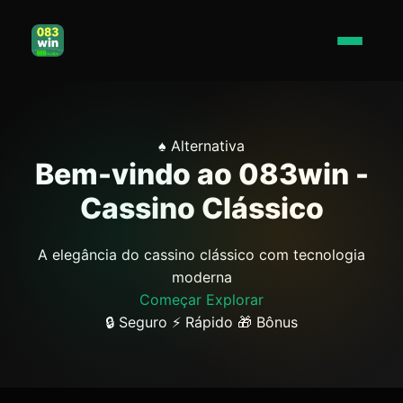
♠️ Alternativa
Bem-vindo ao 083win -
Cassino Clássico
A elegância do cassino clássico com tecnologia
moderna
Começar
Explorar
🔒 Seguro
⚡ Rápido
🎁 Bônus