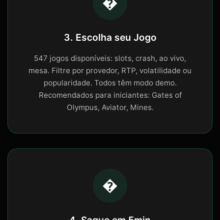
�
3. Escolha seu Jogo
547 jogos disponíveis: slots, crash, ao vivo,
mesa. Filtre por provedor, RTP, volatilidade ou
popularidade. Todos têm modo demo.
Recomendados para iniciantes: Gates of
Olympus, Aviator, Mines.
�
4. Saque em 5min