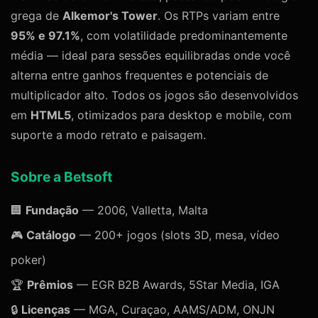
grega de
Alkemor's Tower
. Os RTPs variam entre
95% e 97.1%
, com volatilidade predominantemente
média — ideal para sessões equilibradas onde você
alterna entre ganhos frequentes e potenciais de
multiplicador alto. Todos os jogos são desenvolvidos
em
HTML5
, otimizados para desktop e mobile, com
suporte a modo retrato e paisagem.
Sobre a Betsoft
🏢
Fundação
— 2006, Valletta, Malta
🎮
Catálogo
— 200+ jogos (slots 3D, mesa, vídeo
poker)
🏆
Prêmios
— EGR B2B Awards, 5Star Media, IGA
🔒
Licenças
— MGA, Curaçao, AAMS/ADM, ONJN