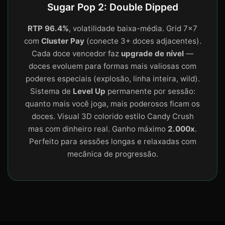
Sugar Pop 2: Double Dipped
RTP 96.4%
, volatilidade baixa-média. Grid 7x7
com
Cluster Pay
(conecte 3+ doces adjacentes).
Cada doce vencedor faz
upgrade de nível
—
doces evoluem para formas mais valiosas com
poderes especiais (explosão, linha inteira, wild).
Sistema de
Level Up
permanente por sessão:
quanto mais você joga, mais poderosos ficam os
doces. Visual 3D colorido estilo Candy Crush
mas com dinheiro real. Ganho máximo
2.000x
.
Perfeito para sessões longas e relaxadas com
mecânica de progressão.