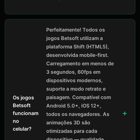
Perfeitamente! Todos os
jogos Betsoft utilizam a
plataforma Shift (HTML5),
desenvolvida mobile-first.
Carregamento em menos de
3 segundos, 60fps em
dispositivos modernos,
suporte a modo retrato e
paisagem. Compatível com
Os jogos
Betsoft
Android 5.0+, iOS 12+,
funcionam
todos os navegadores. As
no
animações 3D são
celular?
otimizadas para cada
dispositivo — qualidade