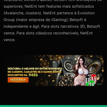
superiores; NetEnt tem features mais sofisticados
(Avalanche, clusters). NetEnt pertence à Evolution
Group (maior empresa de iGaming); Betsoft é
independente e ágil. Para slots narrativos 3D, Betsoft
vence. Para slots clássicos reconhecíveis, NetEnt
vence.