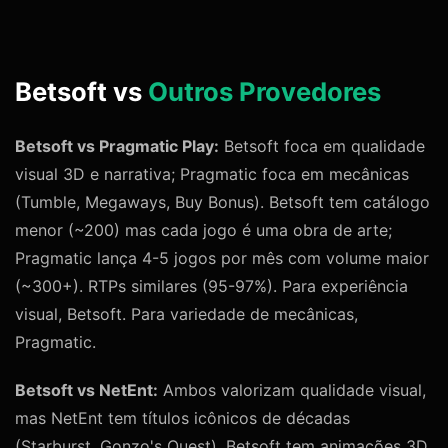
Betsoft vs
Outros Provedores
Betsoft vs Pragmatic Play:
Betsoft foca em qualidade
visual 3D e narrativa; Pragmatic foca em mecânicas
(Tumble, Megaways, Buy Bonus). Betsoft tem catálogo
menor (~200) mas cada jogo é uma obra de arte;
Pragmatic lança 4-5 jogos por mês com volume maior
(~300+). RTPs similares (95-97%). Para experiência
visual, Betsoft. Para variedade de mecânicas,
Pragmatic.
Betsoft vs NetEnt:
Ambos valorizam qualidade visual,
mas NetEnt tem títulos icônicos de décadas
(Starburst, Gonzo's Quest). Betsoft tem animações 3D