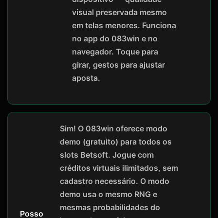
visual preservada mesmo
em telas menores. Funciona
no app do 083win e no
navegador. Toque para
girar, gestos para ajustar
aposta.
Sim! O 083win oferece modo
demo (gratuito) para todos os
slots Betsoft. Jogue com
créditos virtuais ilimitados, sem
cadastro necessário. O modo
demo usa o mesmo RNG e
mesmas probabilidades do
Posso