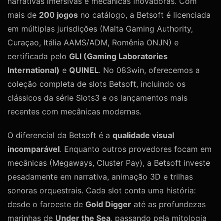
narrativas imersivas e mecânicas inovadoras. Com
mais de
200 jogos
no catálogo, a Betsoft é licenciada
em múltiplas jurisdições (Malta Gaming Authority,
Curaçao, Itália AAMS/ADM, Romênia ONJN) e
certificada pelo
GLI (Gaming Laboratories
International)
e
QUINEL
. No 083win, oferecemos a
coleção completa de slots Betsoft, incluindo os
clássicos da série Slots3 e os lançamentos mais
recentes com mecânicas modernas.
O diferencial da Betsoft é a
qualidade visual
incomparável
. Enquanto outros provedores focam em
mecânicas (Megaways, Cluster Pay), a Betsoft investe
pesadamente em narrativa, animação 3D e trilhas
sonoras orquestrais. Cada slot conta uma história:
desde o faroeste de
Gold Digger
até as profundezas
marinhas de
Under the Sea
, passando pela mitologia