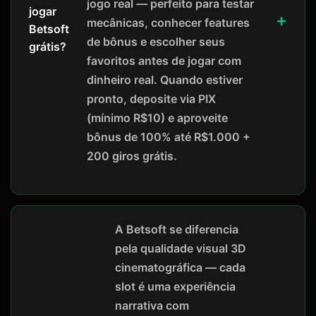
jogo real — perfeito para testar
jogar
mecânicas, conhecer features
Betsoft
de bônus e escolher seus
grátis?
favoritos antes de jogar com
dinheiro real. Quando estiver
pronto, deposite via PIX
(mínimo R$10) e aproveite
bônus de 100% até R$1.000 +
200 giros grátis.
A Betsoft se diferencia
pela qualidade visual 3D
cinematográfica — cada
slot é uma experiência
narrativa com