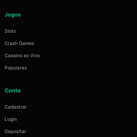
Jogos
Slots
Crash Games
Cassino ao Vivo
Populares
Conta
Cadastrar
Login
Depositar