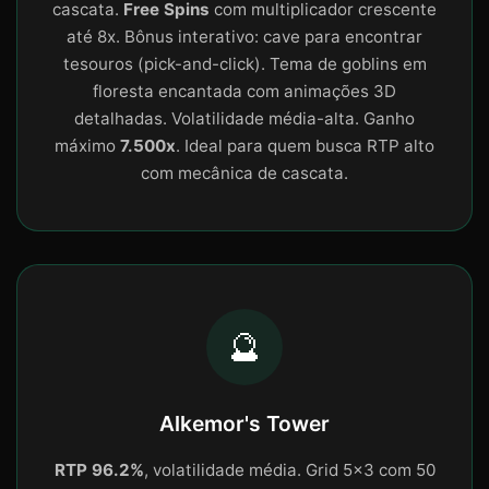
cascata.
Free Spins
com multiplicador crescente
até 8x. Bônus interativo: cave para encontrar
tesouros (pick-and-click). Tema de goblins em
floresta encantada com animações 3D
detalhadas. Volatilidade média-alta. Ganho
máximo
7.500x
. Ideal para quem busca RTP alto
com mecânica de cascata.
🔮
Alkemor's Tower
RTP 96.2%
, volatilidade média. Grid 5x3 com 50